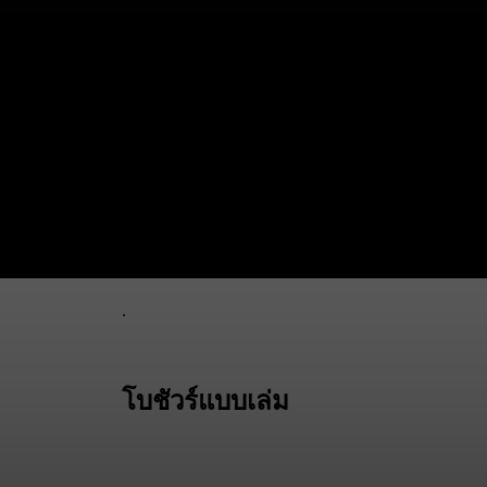
แคทตาล็อค - การออกแบบแคท
ตาล็อค
.
โบชัวร์แบบเล่ม