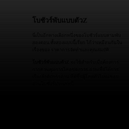
โบชัวร์พับแบบตัวZ
นี่เป็นอีกทางเลือกหนึ่่งของโบชัวร์แบบสามพับ
สองตอน.ทั้งสองแบบนี้เรียก ไก้ว่าเหมือนกันใน
เรื่องของ ราคาการจัดทำและคุณสมบัติ
โบชัวร์พับแบบตัวZ
จะใช้สำหรับเมื่อต้องการ
การควบคุมการไหลของการ อ่านเพื่อ่ได้การ
เรียงลำดับการอ่าน ที่ดีขึ้นผู้โคยทั่วไปจะชอบ
อ่านโบชัวร์ประเภทนี้
โฟล์เดอร์ - การออกแบบ