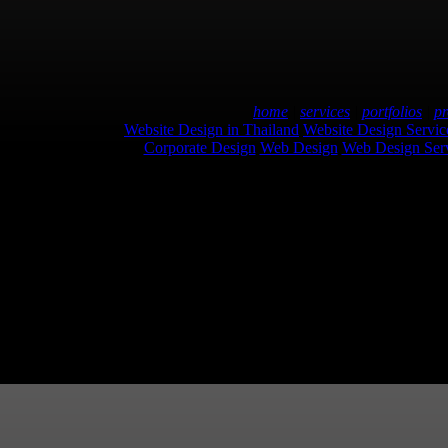
home
|
services
|
portfolios
|
pr
Website Design in Thailand
Website Design Servic
Corporate Design
Web Design
Web Design Ser
| Copyright © 2004-2006 | 
Tel: 0-2880-0005(Auto 3 lin
Brochu